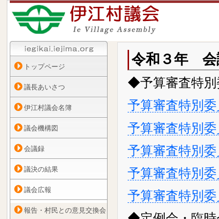
令和３年 会
トップページ
◆予算審査特別
議長あいさつ
予算審査特別委員
伊江村議会名簿
予算審査特別委員
議会機構図
予算審査特別委員
会議録
議決の結果
予算審査特別委員
議会広報
予算審査特別委員
報告・村民との意見交換会
◆定例会・臨時