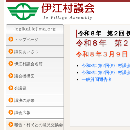
令和８年 第２回 
トップページ
令和８年 第２
議長あいさつ
令和８年３月９日
伊江村議会名簿
令和8年 第2回伊江村議
令和8年 第2回伊江村議
議会機構図
一般質問通告者
会議録
議決の結果
議会広報
報告・村民との意見交換会