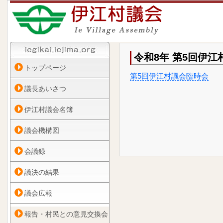
令和8年 第5回伊
トップページ
第5回伊江村議会臨時会
議長あいさつ
伊江村議会名簿
議会機構図
会議録
議決の結果
議会広報
報告・村民との意見交換会